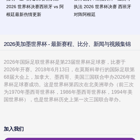
2026 世界杯决赛西班牙 vs 阿
执法 2026 世界杯决赛 西班牙
根廷最新伤情更新
对阵阿根廷
2026美加墨世界杯 - 最新赛程、比分、新闻与视频集锦
2026年国际足联世界杯是第23届世界杯足球赛，比赛于
2026年开赛。2018年6月13日，在莫斯科举行的国际足联第
68届大会上，加拿大、墨西哥、美国三国联合申办2026年世
界杯足球赛成功。这是世界杯第四次在北美洲举办（前三次
为1970年墨西哥世界杯，1986年墨西哥世界杯，1994年美
国世界杯），也是世界杯历史上第一次三国联合举办。
加入我们