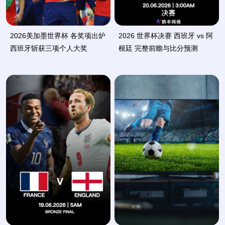
2026美加墨世界杯 各奖项出炉
2026 世界杯决赛 西班牙 vs 阿
西班牙斩获三项个人大奖
根廷 完整前瞻与比分预测